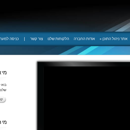
אתר ניהול התוכן
»
אודות החברה
הלקוחות שלנו
צור קשר
|
כניסה למער
מי א
בוא 
שלנו
קר
מי 